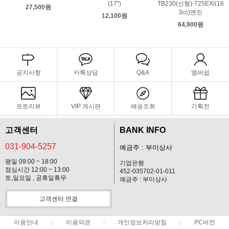
(17")
TB230(신형)-725EXi(16
27,500원
3cc)엔진
12,100원
64,900원
공지사항
카톡상담
Q&A
멤버쉽
포토리뷰
VIP 게시판
배송조회
기획전
고객센터
BANK INFO
031-904-5257
예금주 : 부미상사
평일 09:00 ~ 18:00
기업은행
점심시간 12:00 ~ 13:00
452-035702-01-011
토,일요일 , 공휴일휴무
예금주 : 부미상사
고객센터 연결
이용안내
이용약관
개인정보처리방침
PC버전