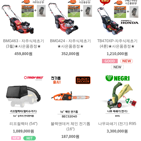
BMG463 - 자주식제초기
BMG424 - 자주식제초기
TB470XP-자주식제초기
(3휠)★사은품증정★
★사은품증정★
(4륜)★사은품증정★
459,800원
352,000원
1,210,000원
리프컬렉터 (54")
블랙앤데커 체인 전기톱
나무파쇄기 (전기) R95
(16")
1,089,000원
3,300,000원
187,000원