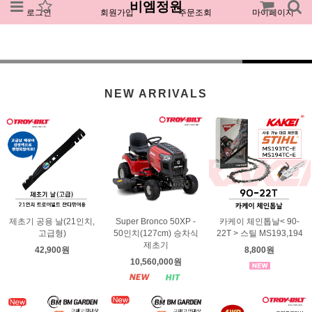
비엠정원
로그인
회원가입
주문조회
마이페이지
NEW ARRIVALS
제초기 공용 날(21인치,
Super Bronco 50XP -
카케이 체인톱날< 90-
고급형)
50인치(127cm) 승차식
22T > 스틸 MS193,194
제초기
42,900원
8,800원
10,560,000원