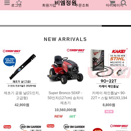
비엠정원
로그인
회원가입
주문조회
마이페이지
NEW ARRIVALS
제초기 공용 날(21인치,
Super Bronco 50XP -
카케이 체인톱날< 90-
고급형)
50인치(127cm) 승차식
22T > 스틸 MS193,194
제초기
42,900원
8,800원
10,560,000원