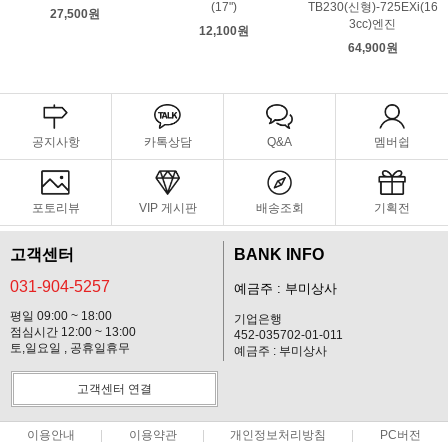
(17")
TB230(신형)-725EXi(16
27,500원
3cc)엔진
12,100원
64,900원
공지사항
카톡상담
Q&A
멤버쉽
포토리뷰
VIP 게시판
배송조회
기획전
고객센터
BANK INFO
031-904-5257
예금주 : 부미상사
평일 09:00 ~ 18:00
기업은행
점심시간 12:00 ~ 13:00
452-035702-01-011
토,일요일 , 공휴일휴무
예금주 : 부미상사
고객센터 연결
이용안내
이용약관
개인정보처리방침
PC버전