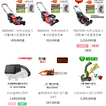
BMG463 - 자주식제초기
BMG424 - 자주식제초기
TB470XP-자주식제초기
(3휠)★사은품증정★
★사은품증정★
(4륜)★사은품증정★
459,800원
352,000원
1,210,000원
리프컬렉터 (54")
블랙앤데커 체인 전기톱
나무파쇄기 (전기) R95
(16")
1,089,000원
3,300,000원
187,000원