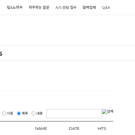
팁&노하우
자주하는 질문
A/S 상담 접수
협력업체
Q&A
S
이름
제목
내용
NAME
DATE
HITS