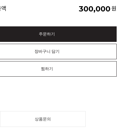
300,000
금액
원
주문하기
장바구니 담기
찜하기
상품문의