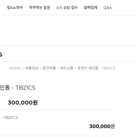
팁&노하우
자주하는 질문
A/S 상담 접수
협력업체
Q&A
S
HOME
>
제품정보
>
충전제품
>
세트상품
> 충전식 체인톱 - TB21CS
톱 - TB21CS
300,000
원
- TB21CS
300,000
원